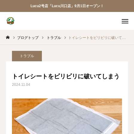
Lucu2号店「Lucu川口店」9月1日オープン！
メニュー
ブログトップ
トラブル
トイレシートをビリビリに破いてしまう
ご予約
アクセス
お電話
メール
トラブル
LINE
アプリ
トイレシートをビリビリに破いてしまう
2024.11.04
Lucu川口店
トリミング
ペットホテル
犬の幼稚園