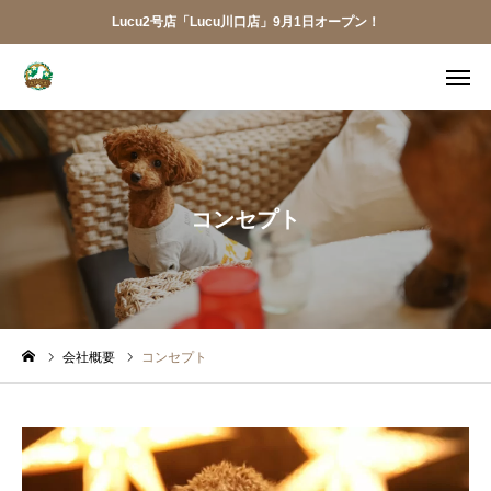
Lucu2号店「Lucu川口店」9月1日オープン！
メニュー
ご予約
アクセス
お電話
メール
コンセプト
LINE
アプリ
Lucu川口店
会社概要
コンセプト
トリミング
ペットホテル
犬の幼稚園