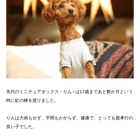
犬の送迎
ドッグカフェ
室内ドッグラン
料金
NEWS
会社概要
先代のミニチュアダックス・りん♀は17歳まであと数か月という
時に虹の橋を渡りました。
りんは大病もせず、手間もかからず、健康で、とっても親孝行の
良い子でした。