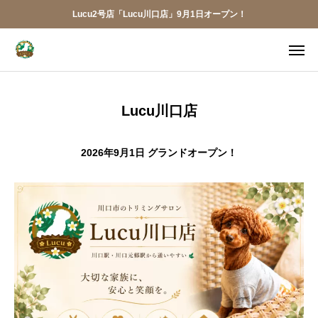
Lucu2号店「Lucu川口店」9月1日オープン！
メニュー
ご予約
アクセス
Lucu川口店
お電話
メール
2026年9月1日 グランドオープン！
LINE
アプリ
Lucu川口店
トリミング
ペットホテル
犬の幼稚園