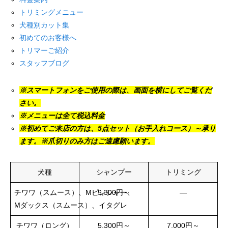
トリミングメニュー
犬種別カット集
初めてのお客様へ
トリマーご紹介
スタッフブログ
※スマートフォンをご使用の際は、画面を横にしてご覧くだ
さい。
※メニューは全て税込料金
※初めてご来店の方は、5点セット（お手入れコース）～承り
ます。※爪切りのみ方はご遠慮願います。
犬種
シャンプー
トリミング
チワワ（スムース）、Mピンシャー、
5,300円～
―
Mダックス（スムース）、イタグレ
チワワ（ロング）
5,300円～
7,000円～