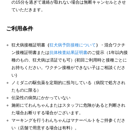
の15分を過ぎて連絡が取れない場合は無断キャンセルとさせ
ていただきます。
ご利用条件
狂犬病接種証明書
（
狂犬病予防
接種
について
）
・混合ワクチ
ン接種証明書または
抗体検査結果証明書
のご提示（1年以内接
種のもの、狂犬病は済証でも可）(初回ご利用時と接種ごとに
お持ちください。ワクチン接種ができない子はご相談くださ
い)
ノミダニの駆虫薬を定期的に投与している（病院で処方され
たものに限る）
伝染性の病気にかかっていない
施術にてわんちゃんまたはスタッフに危険があると判断され
た場合お断りする場合がございます。
マーキングを行うわんちゃんはマナーベルトをご持参くださ
い（店舗で用意する場合は有料）。