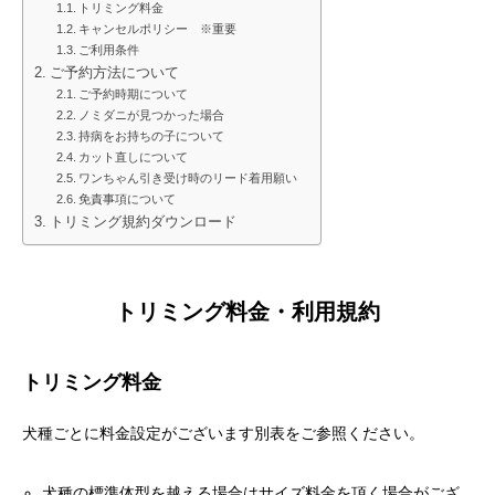
トリミング料金
キャンセルポリシー ※重要
犬の送迎
ご利用条件
ご予約方法について
ドッグカフェ
ご予約時期について
ノミダニが見つかった場合
持病をお持ちの子について
室内ドッグラン
カット直しについて
ワンちゃん引き受け時のリード着用願い
免責事項について
料金
トリミング規約ダウンロード
NEWS
トリミング料金・利用規約
会社概要
トリミング料金
犬種ごとに料金設定がございます別表をご参照ください。
犬種の標準体型を越える場合はサイズ料金を頂く場合がござ