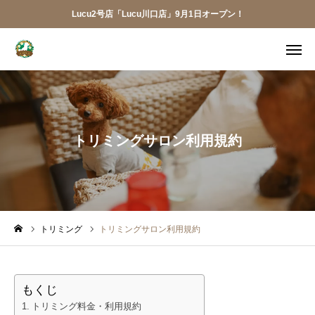
Lucu2号店「Lucu川口店」9月1日オープン！
メニュー
ご予約
アクセス
お電話
メール
トリミングサロン利用規約
LINE
アプリ
Lucu川口店
トリミング
トリミングサロン利用規約
トリミング
ペットホテル
もくじ
犬の幼稚園
トリミング料金・利用規約