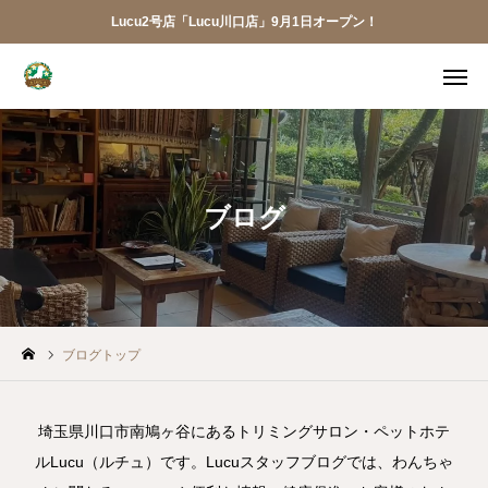
Lucu2号店「Lucu川口店」9月1日オープン！
メニュー
ご予約
アクセス
お電話
メール
ブログ
LINE
アプリ
Lucu川口店
ブログトップ
トリミング
ペットホテル
埼玉県川口市南鳩ヶ谷にあるトリミングサロン・ペットホテ
ルLucu（ルチュ）です。Lucuスタッフブログでは、わんちゃ
犬の幼稚園