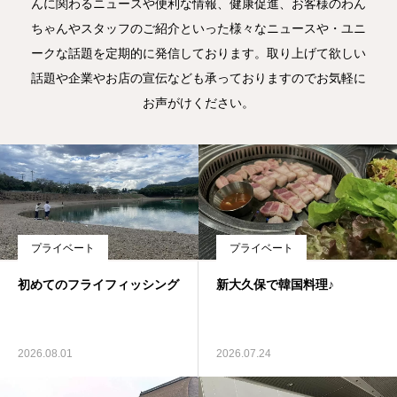
んに関わるニュースや便利な情報、健康促進、お客様のわん
ちゃんやスタッフのご紹介といった様々なニュースや・ユニ
犬の送迎
ークな話題を定期的に発信しております。取り上げて欲しい
ドッグカフェ
話題や企業やお店の宣伝なども承っておりますのでお気軽に
お声がけください。
室内ドッグラン
料金
NEWS
プライベート
プライベート
会社概要
初めてのフライフィッシング
新大久保で韓国料理♪
2026.08.01
2026.07.24