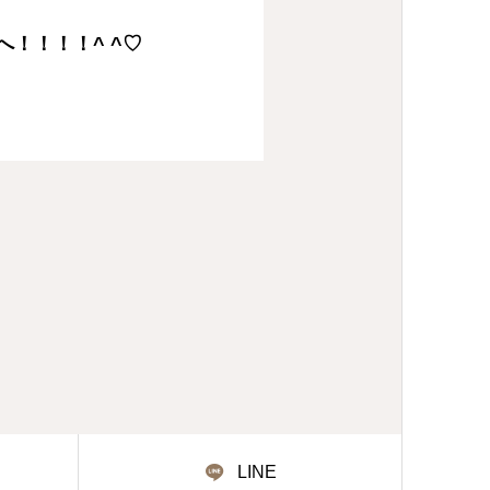
Eへ！！！！^ ^♡
LINE