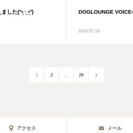
ᐡ•͈ ·̫ •͈ᐡ)
DOGLOUNGE VOIC
2026.07.19
1
2
…
26
アクセス
メール