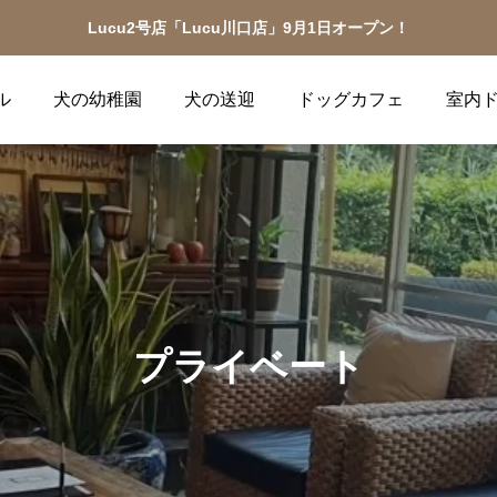
Lucu2号店「Lucu川口店」9月1日オープン！
ル
犬の幼稚園
犬の送迎
ドッグカフェ
室内
プライベート