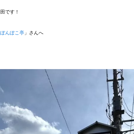
和田です！
「
ぽんぽこ亭
」さんへ