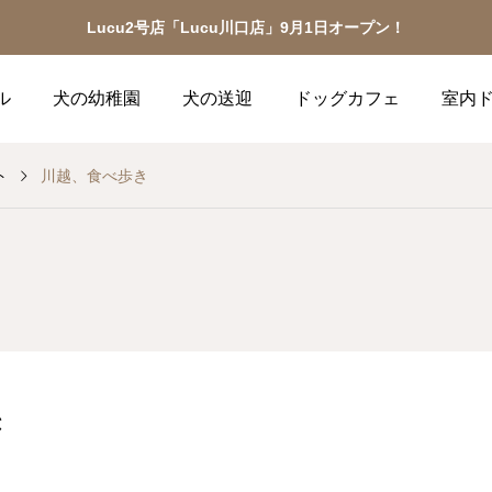
Lucu2号店「Lucu川口店」9月1日オープン！
ル
犬の幼稚園
犬の送迎
ドッグカフェ
室内
ト
川越、食べ歩き
き