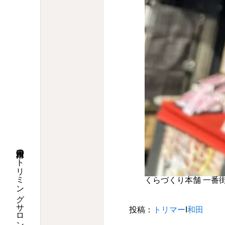
くらづくり本舗 一番
投稿：
トリマー
Ι
和田