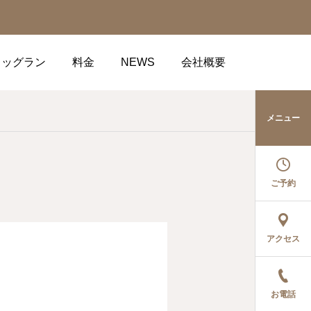
ドッグラン
料金
NEWS
会社概要
メニュー
ご予約
アクセス
お電話