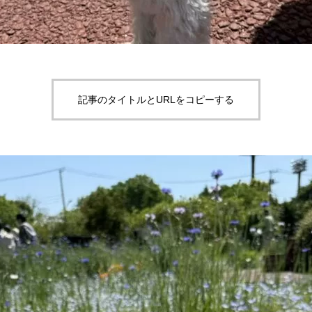
記事のタイトルとURLをコピーする