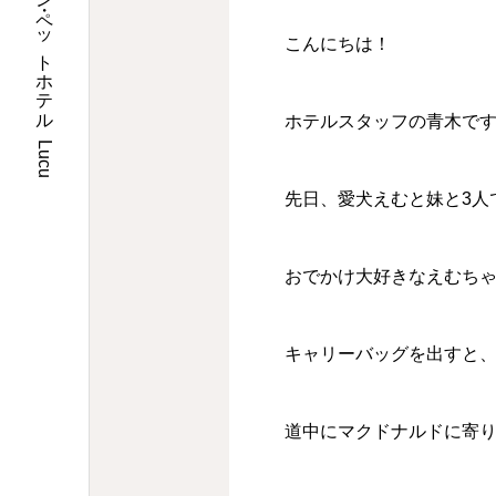
埼玉県川口市のトリミングサロン・ペットホテル Lucu
こんにちは！
ホテルスタッフの青木で
先日、愛犬えむと妹と3人
おでかけ大好きなえむち
キャリーバッグを出すと
道中にマクドナルドに寄