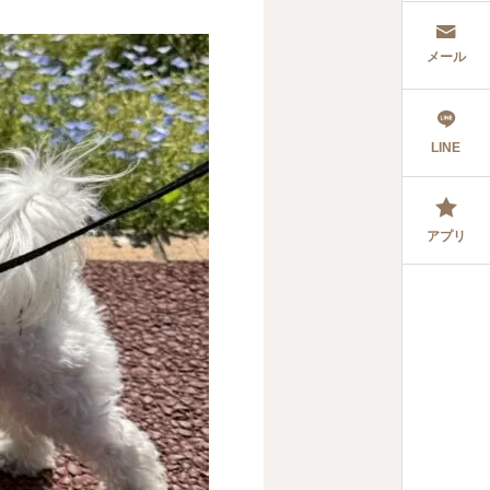
メール
LINE
アプリ