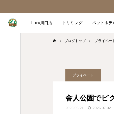
Lucu川口店
トリミング
ペットホテ
ブログトップ
プライベー
プライベート
舎人公園でピ
2026.05.21
2026.07.02