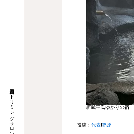
桓武平氏ゆかりの宿 
投稿：
代表
Ι
篠原