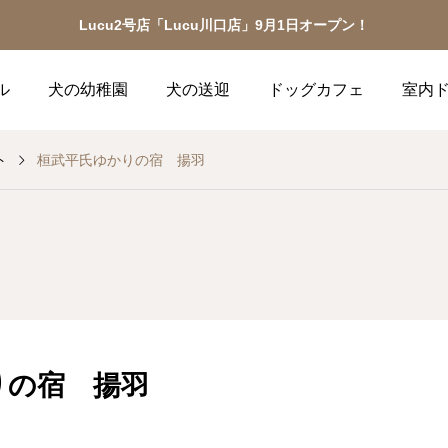
Lucu2号店「Lucu川口店」9月1日オープン！
ル
犬の幼稚園
犬の送迎
ドッグカフェ
室内
ト
桓武平氏ゆかりの宿 揚羽
りの宿 揚羽