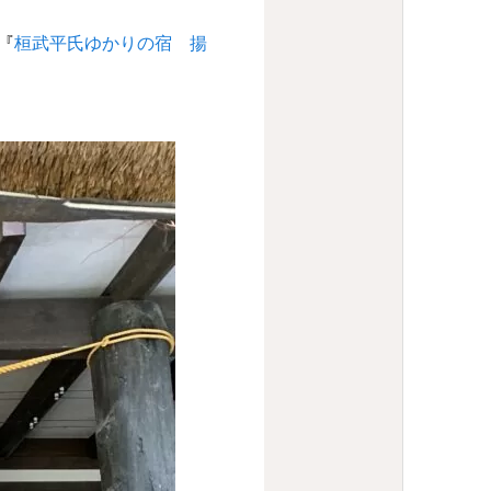
『
桓武平氏ゆかりの宿 揚