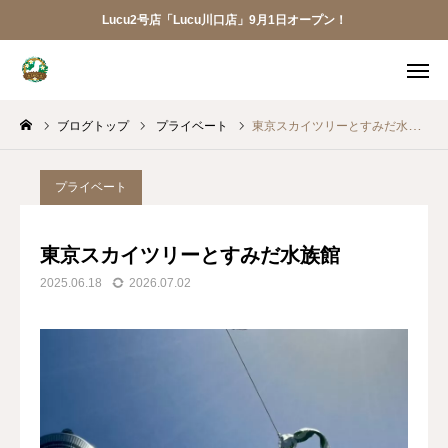
Lucu2号店「Lucu川口店」9月1日オープン！
メニュー
ブログトップ
プライベート
東京スカイツリーとすみだ水族館
ご予約
アクセス
お電話
メール
プライベート
LINE
アプリ
東京スカイツリーとすみだ水族館
2025.06.18
2026.07.02
Lucu川口店
トリミング
ペットホテル
犬の幼稚園