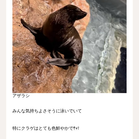
アザラシ
みんな気持ちよさそうに泳いでいて
特にクラゲはとても色鮮やかで𖤣𖥧𖥣