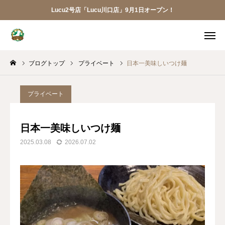
Lucu2号店「Lucu川口店」9月1日オープン！
メニュー
ブログトップ
プライベート
日本一美味しいつけ麺
ご予約
アクセス
お電話
メール
プライベート
LINE
アプリ
日本一美味しいつけ麺
2025.03.08
2026.07.02
Lucu川口店
トリミング
ペットホテル
犬の幼稚園