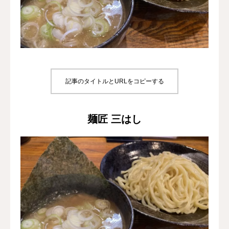
犬の送迎
ドッグカフェ
室内ドッグラン
記事のタイトルとURLをコピーする
料金
麺匠 三はし
NEWS
会社概要