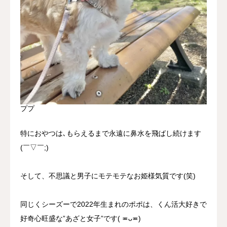
ププ
特におやつは､もらえるまで永遠に鼻水を飛ばし続けます
(￣▽￣;)
そして、不思議と男子にモテモテなお姫様気質です(笑)
同じくシーズーで2022年生まれのポポは、くん活大好きで
好奇心旺盛な”あざと女子”です( ≖ᴗ≖​)