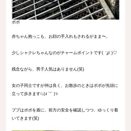
ポポ
赤ちゃん抱っこも、お顔の手入れもされるがまま〜。
少しシャクレちゃんなのがチャームポイントです( ‘൧’ )♡
残念ながら、男子人気はありません(笑)
女の子同士ですが仲は良く、お散歩のときはポポが先頭に
立って歩きます‪𓏸𓈒(ง ˙˘˙ )ว
ププはポポを盾に、前方の安全を確認しつつ、ゆっくり着
いてきます(笑)