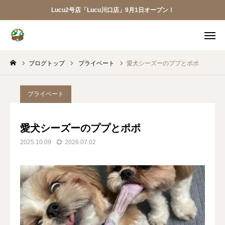
Lucu2号店「Lucu川口店」9月1日オープン！
メニュー
ブログトップ
プライベート
愛犬シーズーのププとポポ
ご予約
アクセス
お電話
メール
プライベート
LINE
アプリ
愛犬シーズーのププとポポ
2025.10.09
2026.07.02
Lucu川口店
トリミング
ペットホテル
犬の幼稚園