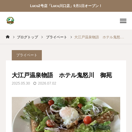
Lucu2号店「Lucu川口店」9月1日オープン！
メニュー
ブログトップ
プライベート
大江戸温泉物語 ホテル鬼怒川 御苑
ご予約
アクセス
お電話
メール
プライベート
LINE
アプリ
大江戸温泉物語 ホテル鬼怒川 御苑
2025.05.30
2026.07.02
Lucu川口店
トリミング
ペットホテル
犬の幼稚園