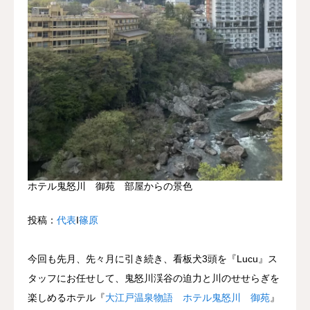
ホテル鬼怒川 御苑 部屋からの景色
投稿：
代表
Ι
篠原
今回も先月、先々月に引き続き、看板犬3頭を『Lucu』ス
タッフにお任せして、鬼怒川渓谷の迫力と川のせせらぎを
楽しめるホテル『
大江戸温泉物語 ホテル鬼怒川 御苑
』