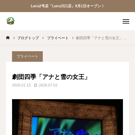
Lucu2号店「Lucu川口店」9月1日オープン！
メニュー
ブログトップ
プライベート
劇団四季「アナと雪の女王」
ご予約
アクセス
お電話
メール
プライベート
LINE
アプリ
劇団四季「アナと雪の女王」
2026.01.15
2026.07.02
Lucu川口店
トリミング
ペットホテル
犬の幼稚園