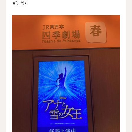
٩(^‿^)۶