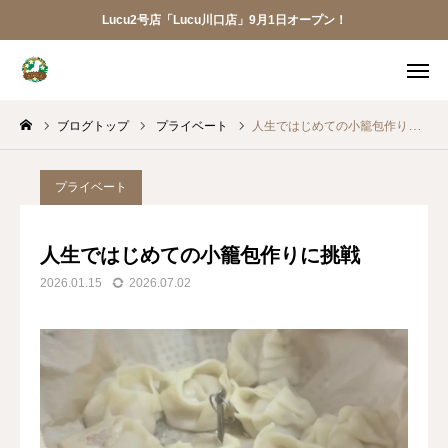
Lucu2号店「Lucu川口店」9月1日オープン！
メニュー
ブログトップ
プライベート
人生ではじめての小籠包作りに挑戦
ご予約
アクセス
お電話
メール
プライベート
LINE
アプリ
人生ではじめての小籠包作りに挑戦
2026.01.15
2026.07.02
Lucu川口店
トリミング
ペットホテル
犬の幼稚園