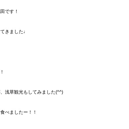
池田です！
ってきました♩
す！
浅草観光もしてみました(^^)
を食べましたー！！