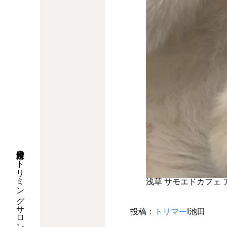
浅草 サモエドカフェ 
投稿：
トリマー
Ι池田