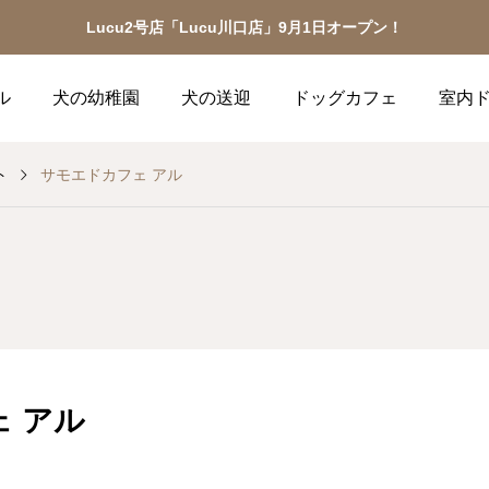
Lucu2号店「Lucu川口店」9月1日オープン！
ル
犬の幼稚園
犬の送迎
ドッグカフェ
室内
ト
サモエドカフェ アル
 アル