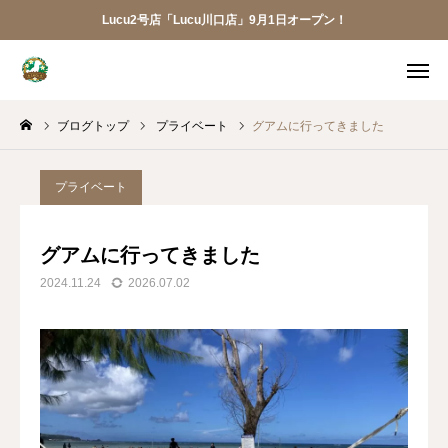
Lucu2号店「Lucu川口店」9月1日オープン！
メニュー
ブログトップ
プライベート
グアムに行ってきました
ご予約
アクセス
お電話
メール
プライベート
LINE
アプリ
グアムに行ってきました
2024.11.24
2026.07.02
Lucu川口店
トリミング
ペットホテル
犬の幼稚園