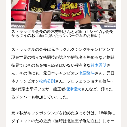
ストラッグル会長の鈴木秀明さんと沼田（Tシャツは会長
からタイのお土産に頂いたランバージムのお揃い）
ストラッグルの会長は元キックボクシングチャンピオンで
現在世界の様々な格闘技の試合で解説者も務めるなど格闘
技界ではその名を知らぬ者はいない程有名な
鈴木秀明
さ
ん、その他にも、元日本チャンピオン
老沼隆斗
さん、元日
本チャンピオン
松崎公則
さん、プロフェッショナル修斗・
第4代環太平洋フェザー級王者
根津優太
さんなど、錚々た
るメンバーも参加していました。
元々私がキックボクシングを始めたきっかけは、18年前に
ダイエットのため近所（当時は北区王子近辺在住）にオー