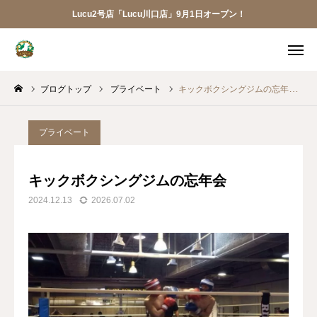
Lucu2号店「Lucu川口店」9月1日オープン！
メニュー
ブログトップ
プライベート
キックボクシングジムの忘年会
ご予約
アクセス
お電話
メール
プライベート
LINE
アプリ
キックボクシングジムの忘年会
2024.12.13
2026.07.02
Lucu川口店
トリミング
ペットホテル
犬の幼稚園