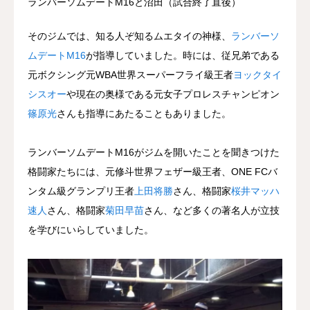
ランバーソムデートM16と沼田（試合終了直後）
そのジムでは、知る人ぞ知るムエタイの神様、
ランバーソ
ムデートM16
が指導していました。時には、従兄弟である
元ボクシング元WBA世界スーパーフライ級王者
ヨックタイ
シスオー
や現在の奥様である元女子プロレスチャンピオン
篠原光
さんも指導にあたることもありました。
ランバーソムデートM16がジムを開いたことを聞きつけた
格闘家たちには、元修斗世界フェザー級王者、ONE FCバ
ンタム級グランプリ王者
上田将勝
さん、格闘家
桜井マッハ
速人
さん、格闘家
菊田早苗
さん、など多くの著名人が立技
を学びにいらしていました。