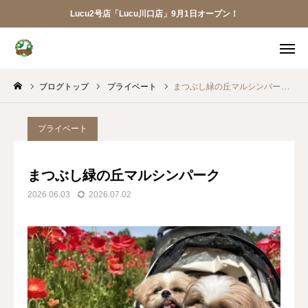
Lucu2号店「Lucu川口店」9月1日オープン！
メニュー
ブログトップ
プライベート
まつぶし緑の丘マルシンパーク
ご予約
アクセス
お電話
メール
プライベート
LINE
アプリ
まつぶし緑の丘マルシンパーク
2026.06.03
2026.07.02
Lucu川口店
トリミング
ペットホテル
犬の幼稚園