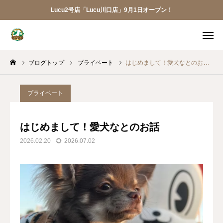
Lucu2号店「Lucu川口店」9月1日オープン！
メニュー
ブログトップ
プライベート
はじめまして！愛犬なとのお話
ご予約
アクセス
お電話
メール
プライベート
LINE
アプリ
はじめまして！愛犬なとのお話
2026.02.20
2026.07.02
Lucu川口店
トリミング
ペットホテル
犬の幼稚園