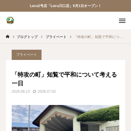
Lucu2号店「Lucu川口店」9月1日オープン！
メニュー
ブログトップ
プライベート
「特攻の町」知覧で平和について考える一日
ご予約
アクセス
お電話
メール
プライベート
LINE
アプリ
「特攻の町」知覧で平和について考える
一日
Lucu川口店
2026.06.13
2026.07.02
トリミング
ペットホテル
犬の幼稚園