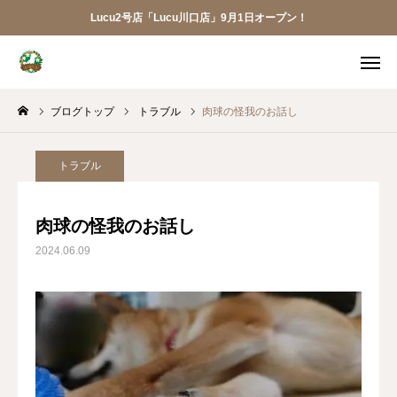
Lucu2号店「Lucu川口店」9月1日オープン！
メニュー
ブログトップ
トラブル
肉球の怪我のお話し
ご予約
アクセス
お電話
メール
トラブル
LINE
アプリ
肉球の怪我のお話し
2024.06.09
Lucu川口店
トリミング
ペットホテル
犬の幼稚園