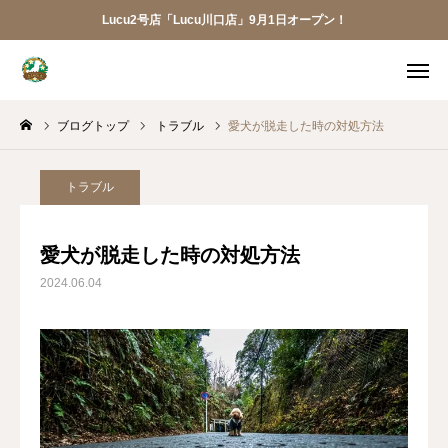
Lucu2号店「Lucu川口店」9月1日オープン！
メニュー
ブログトップ
トラブル
愛犬が脱走した時の対処方法
ご予約
アクセス
お電話
メール
トラブル
LINE
アプリ
愛犬が脱走した時の対処方法
2024.06.04
Lucu川口店
トリミング
ペットホテル
犬の幼稚園