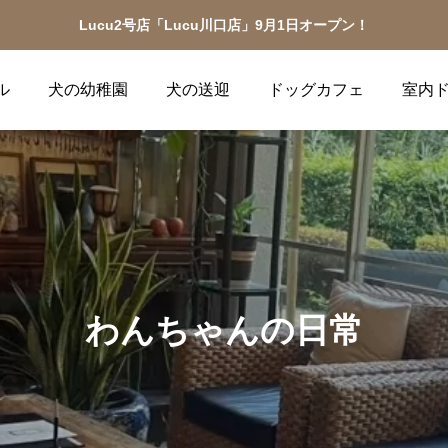
Lucu2号店「Lucu川口店」9月1日オープン！
ル
犬の幼稚園
犬の送迎
ドッグカフェ
室内
わんちゃんの日常