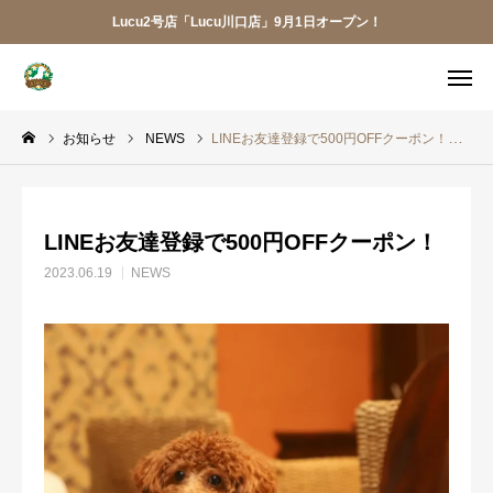
Lucu2号店「Lucu川口店」9月1日オープン！
メニュー
お知らせ
NEWS
LINEお友達登録で500円OFFクーポン！
ご予約
アクセス
お電話
メール
LINEお友達登録で500円OFFクーポン！
LINE
アプリ
2023.06.19
NEWS
Lucu川口店
トリミング
ペットホテル
犬の幼稚園