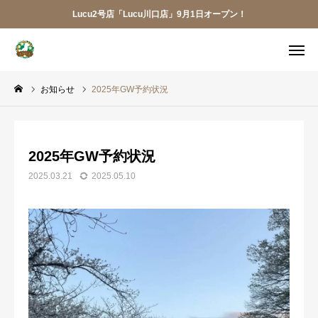
Lucu2号店「Lucu川口店」9月1日オープン！
メニュー
お知らせ
2025年GW予約状況
ご予約
アクセス
お電話
メール
2025年GW予約状況
LINE
アプリ
2025.03.21
2025.05.10
Lucu川口店
トリミング
ペットホテル
犬の幼稚園